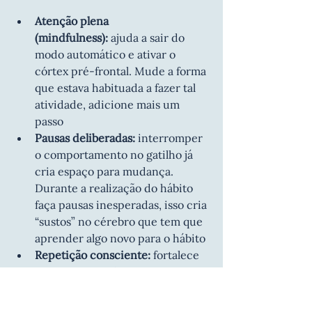
Atenção plena 
(mindfulness):
 ajuda a sair do 
modo automático e ativar o 
córtex pré-frontal. Mude a forma 
que estava habituada a fazer tal 
atividade, adicione mais um 
passo
Pausas deliberadas:
 interromper 
o comportamento no gatilho já 
cria espaço para mudança. 
Durante a realização do hábito 
faça pausas inesperadas, isso cria 
“sustos” no cérebro que tem que 
aprender algo novo para o hábito
Repetição consciente:
 fortalece 
os novos caminhos neuronais. 
Treine o novo hábito, foi com a 
repetição do anterior que se 