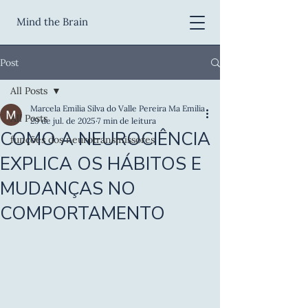
Mind the Brain
Post
All Posts
Marcela Emilia Silva do Valle Pereira Ma Emilia
All Posts
29 de jul. de 2025
7 min de leitura
COMO A NEUROCIÊNCIA
funções dos neurotransmissores
EXPLICA OS HÁBITOS E
MUDANÇAS NO
COMPORTAMENTO