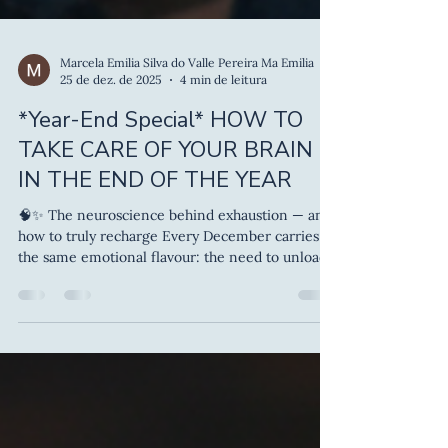
Marcela Emilia Silva do Valle Pereira Ma Emilia
25 de dez. de 2025
4 min de leitura
*Year-End Special* HOW TO
TAKE CARE OF YOUR BRAIN
IN THE END OF THE YEAR
🧠✨ The neuroscience behind exhaustion — and
how to truly recharge Every December carries
the same emotional flavour: the need to unload,
with the body and brain begging for relief. It
feels as if something inside us changes pace —
and it really does. This mix of tiredness,
sensitivity and desire for connection is not
weakness. It is the brain delivering everything it
knows about cycles, emotions, memory and