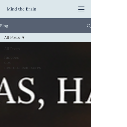
Mind the Brain
Blog
All Posts
All Posts
funções
dos
neurotransmissores