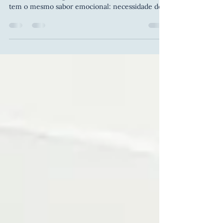
FIM DO ANO
🧠✨ A neurociência por trás da exaustão — e
como se recarregar de verdade Todo dezembro
tem o mesmo sabor emocional: necessidade de
descarrego com o corpo e o cérebro pedindo
arrego. É como se algo dentro de nós mudasse o
ritmo — e muda mesmo. Essa mistura de
cansaço, sensibilidade e desejo de conexão não é
fraqueza. É o cérebro entregando tudo o que
sabe sobre ciclos, emoções, memória e
pertencimento. O fim do ano é, biologicamente,
um tsunami silencioso.