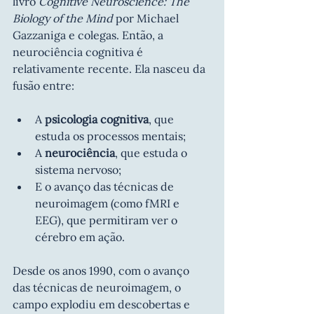
livro 
Cognitive Neuroscience: The 
Biology of the Mind
 por Michael 
Gazzaniga e colegas. Então, a 
neurociência cognitiva é 
relativamente recente. Ela nasceu da 
fusão entre:
A 
psicologia cognitiva
, que 
estuda os processos mentais;
A 
neurociência
, que estuda o 
sistema nervoso;
E o avanço das técnicas de 
neuroimagem (como fMRI e 
EEG), que permitiram ver o 
cérebro em ação.
Desde os anos 1990, com o avanço 
das técnicas de neuroimagem, o 
campo explodiu em descobertas e 