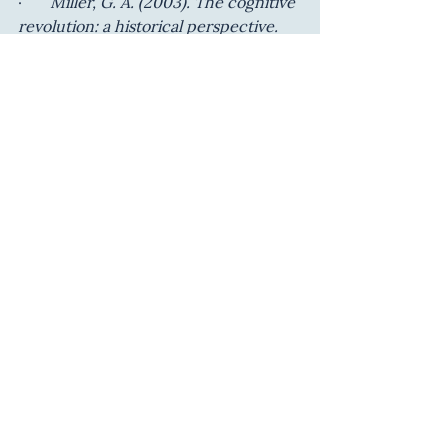
·       
Miller, G. A. (2003). The cognitive 
revolution: a historical perspective. 
Trends in Cognitive Sciences, 7(3), 
141–144.
·       
Pessoa, L. (2022). The Entangled 
Brain: How Perception, Cognition, 
and Emotion Are Woven Together. 
MIT Press.
·        Purves, D. et al. (2018). 
Principles 
of Cognitive Neuroscience
·        Ward, J. (2020). 
The Student’s 
Guide to Cognitive Neuroscience
Alguns nomes e centros que 
impulsionam a área:
Michael Gazzaniga
 – pioneiro 
nos estudos de lateralização 
cerebral.