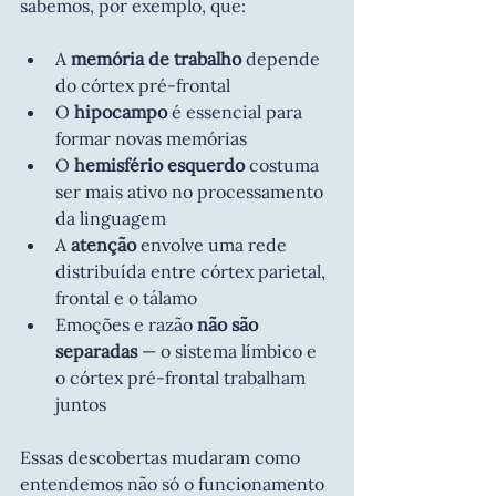
sabemos, por exemplo, que:
A 
memória de trabalho
 depende 
do córtex pré-frontal
O 
hipocampo
 é essencial para 
formar novas memórias
O 
hemisfério esquerdo
 costuma 
ser mais ativo no processamento 
da linguagem
A 
atenção
 envolve uma rede 
distribuída entre córtex parietal, 
frontal e o tálamo
Emoções e razão 
não são 
separadas
 — o sistema límbico e 
o córtex pré-frontal trabalham 
juntos
Essas descobertas mudaram como 
entendemos não só o funcionamento 