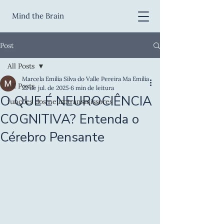
Mind the Brain
Post
All Posts
Marcela Emilia Silva do Valle Pereira Ma Emilia
All Posts
22 de jul. de 2025
6 min de leitura
O QUE É NEUROCIÊNCIA
funções dos neurotransmissores
COGNITIVA? Entenda o
Cérebro Pensante