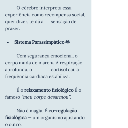
	O cérebro interpreta essa 
experiência como recompensa social, 
quer dizer, te dá a 	sensação de 
prazer.
Sistema Parassimpático 🫶
	Com segurança emocional, o 
corpo muda de marcha.A respiração 
aprofunda, o 		cortisol cai, a 
frequência cardíaca estabiliza.
	É o 
relaxamento fisiológico
.É o 
famoso 
“meu corpo desarmou”
.
	Não é magia. É 
co-regulação 
fisiológica
 — um organismo ajustando 
o outro.