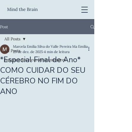
Mind the Brain
Post
All Posts
Marcela Emilia Silva do Valle Pereira Ma Emilia
All Posts
25 de dez. de 2025
4 min de leitura
*Especial Final de Ano*
funções dos neurotransmissores
COMO CUIDAR DO SEU
CÉREBRO NO FIM DO
ANO