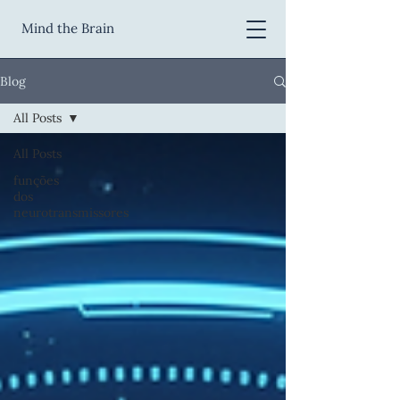
Mind the Brain
Blog
All Posts
All Posts
funções
dos
neurotransmissores