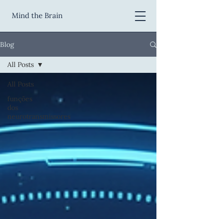
Mind the Brain
Blog
All Posts
All Posts
funções
dos
neurotransmissores